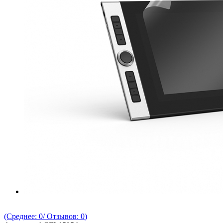
(Среднее:
0
/ Отзывов:
0
)