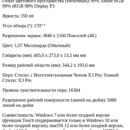
Охват цветового пространства (типичный)
:
99% Adobe RGB
99% sRGB 98% Display P3
Яркость
:
350 nit
Угол обзора (º)
:
170°
º
Разрешение экрана
:
3840 x 2160 Пикселей (4K)
Цвет
:
1,07 Миллиарда (Обычный)
Габариты (мм)
:
405,0 x 273,0 x 13,5 мм
мм
Размер рабочей области (мм)
:
344,2 x 193,6
мм
Перо
:
Стилус с Интеллектуальным Чипом X3 Pro; Тонкий
Стилус X3 Pro
Уровень чувствительности пера
:
16384
Разрешение рабочей поверхности (линий на дюйм)
:
5080
линий на дюйм
Совместимость
:
Windows 7 или более поздней версии
(функция Touch поддерживается только в Windows 10 или
более поздней версии), macOS 12 или более поздней версии,