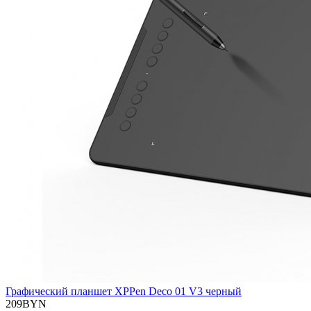
Графический планшет XPPen Deco 01 V3 черный
209BYN