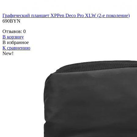
Графический планшет XPPen Deco Pro XLW (2-е поколение)
690BYN
Отзывов:
0
В корзину
В избранное
К сравнению
New!