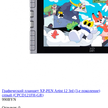
Графический планшет XP-PEN Artist 12 3rd (3-е поколение)
серый (CPCD121FH-GR)
990BYN
Отзывов:
0