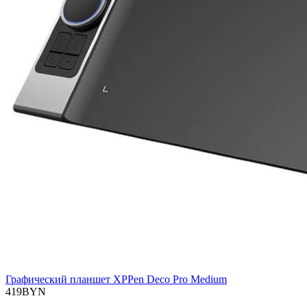
Графический планшет XPPen Deco Pro Medium
419BYN