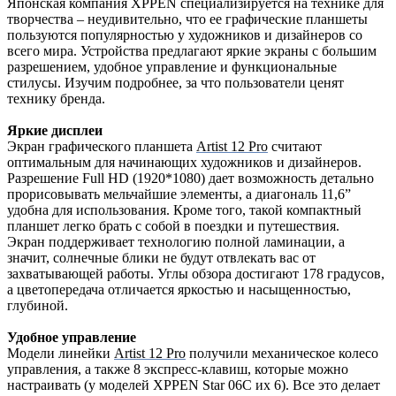
Японская компания
XPPEN специализируется на технике для
творчества – неудивительно, что ее графические планшеты
пользуются популярностью у художников и дизайнеров со
всего мира. Устройства предлагают яркие экраны с большим
разрешением, удобное управление и функциональные
стилусы. Изучим подробнее, за что пользователи ценят
технику бренда.
Яркие дисплеи
Экран графического планшета
Artist 12 Pro
считают
оптимальным для начинающих художников и дизайнеров.
Разрешение Full HD (1920*1080) дает возможность детально
прорисовывать мельчайшие элементы, а диагональ 11,6”
удобна для использования. Кроме того, такой компактный
планшет легко брать с собой в поездки и путешествия.
Экран поддерживает технологию полной ламинации, а
значит, солнечные блики не будут отвлекать вас от
захватывающей работы. Углы обзора достигают 178 градусов,
а цветопередача отличается яркостью и насыщенностью,
глубиной.
Удобное управление
Модели линейки
Artist 12 Pro
получили механическое колесо
управления, а также 8 экспресс-клавиш, которые можно
настраивать (у моделей XPPEN Star 06С их 6). Все это делает