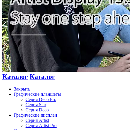
Каталог
Каталог
Закрыть
Графические планшеты
Серия Deco Pro
Серия Star
Серия Deco
Графические дисплеи
Серия Artist
Серия Artist Pro